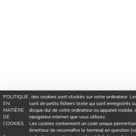
POLITIQUE
, des cookies sont stockés sur votre ordinateur. Le
EN
sont de petits fichiers texte qui sont enregistrés su
MATIÈRE
disque dur de votre ordinateur ou appareil mobile, 
DE
navigateur internet que vous utilisez.
COOKIES
Les cookies contiennent un code unique permettant
émetteur de reconnaître le terminal en question (v