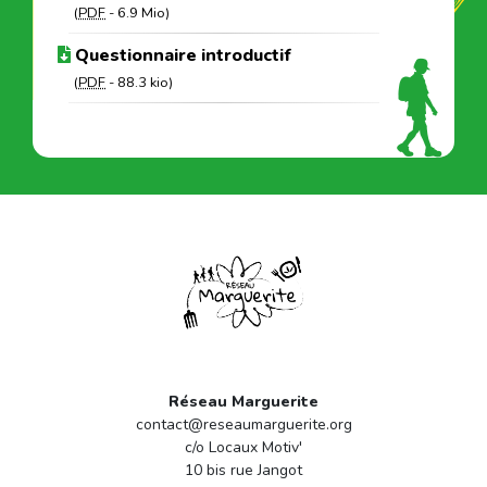
(
PDF
-
6.9 Mio
)
Questionnaire introductif
(
PDF
-
88.3 kio
)
Réseau Marguerite
contact@reseaumarguerite.org
c/o Locaux Motiv'
10 bis rue Jangot