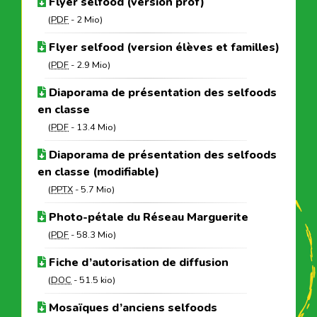
Flyer selfood (version prof)
(
PDF
-
2 Mio
)
Flyer selfood (version élèves et familles)
(
PDF
-
2.9 Mio
)
Diaporama de présentation des selfoods
en classe
(
PDF
-
13.4 Mio
)
Diaporama de présentation des selfoods
en classe (modifiable)
(
PPTX
-
5.7 Mio
)
Photo-pétale du Réseau Marguerite
(
PDF
-
58.3 Mio
)
Fiche d’autorisation de diffusion
(
DOC
-
51.5 kio
)
Mosaïques d’anciens selfoods