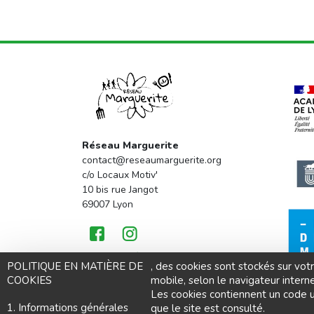
Réseau Marguerite
contact@reseaumarguerite.org
c/o Locaux Motiv'
10 bis rue Jangot
69007 Lyon
Mentions légales
POLITIQUE EN MATIÈRE DE
, des cookies sont stockés sur votr
Politique de confidentialité
COOKIES
mobile, selon le navigateur interne
Les cookies contiennent un code u
1. Informations générales
que le site est consulté.