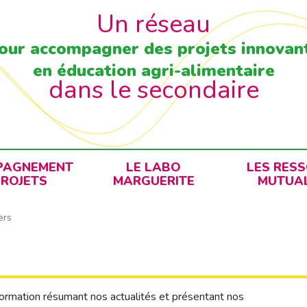
Un réseau
our accompagner des projets innovan
en éducation agri-alimentaire
dans le secondaire
PAGNEMENT
LE LABO
LES RES
PROJETS
MARGUERITE
MUTUAL
ers
nformation résumant nos actualités et présentant nos