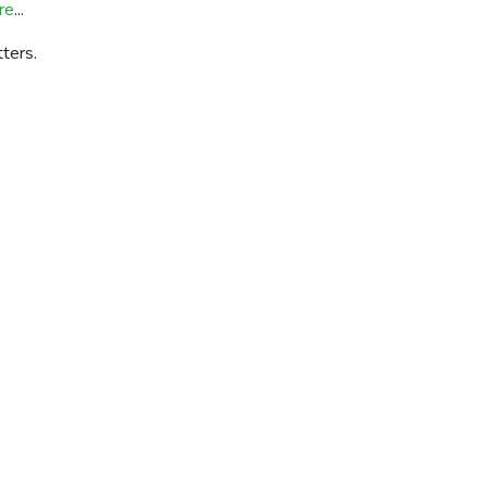
re
...
tters.