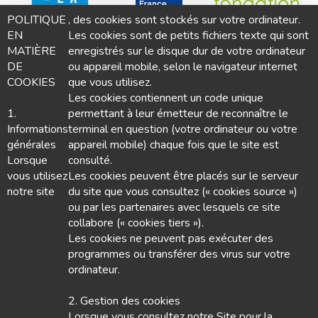
POLITIQUE
, des cookies sont stockés sur votre ordinateur.
EN
Les cookies sont de petits fichiers texte qui sont
MATIÈRE
enregistrés sur le disque dur de votre ordinateur
DE
ou appareil mobile, selon le navigateur internet
COOKIES
que vous utilisez.
Les cookies contiennent un code unique
1.
permettant à leur émetteur de reconnaître le
Informations
terminal en question (votre ordinateur ou votre
générales
appareil mobile) chaque fois que le site est
Lorsque
consulté.
vous utilisez
Les cookies peuvent être placés sur le serveur
notre site
du site que vous consultez (« cookies source »)
ou par les partenaires avec lesquels ce site
collabore (« cookies tiers »).
Les cookies ne peuvent pas exécuter des
programmes ou transférer des virus sur votre
ordinateur.
Nous contacter
2. Gestion des cookies
Lorsque vous consultez notre Site pour la