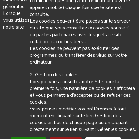
terminal en question (votre ordinateur ou votre
générales
appareil mobile) chaque fois que le site est
Lorsque
consulté.
vous utilisez
Les cookies peuvent être placés sur le serveur
notre site
du site que vous consultez (« cookies source »)
ou par les partenaires avec lesquels ce site
collabore (« cookies tiers »).
Les cookies ne peuvent pas exécuter des
programmes ou transférer des virus sur votre
ordinateur.
2. Gestion des cookies
Nous contacter
Lorsque vous consultez notre Site pour la
première fois, une bannière de cookies s’affichera
Vous abonner
et vous permettra d’accepter ou de refuser ces
cookies.
Adhérer
Vous pouvez modifier vos préférences à tout
moment en cliquant sur le lien Gestion des
cookies en bas de chaque page ou en cliquant
S'identifier
directement sur le lien suivant : Gérer les cookies.