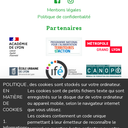
Mentions légales
Politique de confidentialité
Partenaires
POLITIQUE
, des cookies sont stockés sur votre ordinateur.
EN
Les cookies sont de petits fichiers texte qui sont
MATIÈRE
enregistrés sur le disque dur de votre ordinateur
DE
ou appareil mobile, selon le navigateur internet
COOKIES
que vous utilisez.
Les cookies contiennent un code unique
1.
permettant à leur émetteur de reconnaître le
Informations