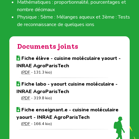
Mathématiques : proportionnalité, pourcentages et
nombre décimaux
Physique : 5ème : Mélanges aqueux et 3ème : Tests
de reconnaissance de quelques ions
Documents joints
Fiche élève - cuisine moléculaire yaourt -
INRAE AgroParisTech
(
PDF
-
131.3 kio
)
Fiche labo - yaourt cuisine moléculaire -
INRAE AgroParisTech
(
PDF
-
319.8 kio
)
Fiche enseignant.e - cuisine moléculaire
yaourt - INRAE AgroParisTech
(
PDF
-
166.4 kio
)