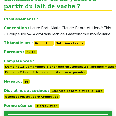
partir du lait de vache ?
Établissements :
Conception :
Laure Fort, Marie Claude Feore et Hervé This
- Groupe INRA-AgroParisTech de Gastronomie moléculaire
Thématiques :
Production
Nutrition et santé
Parcours :
Santé
Compétences :
Domaine 1.3 Comprendre, s’exprimer en utilisant les langages mathém
Domaine 2 Les méthodes et outils pour apprendre
Niveaux :
6e
Disciplines associées :
Sciences de la Vie et de la Terre
Sciences Physiques et Chimiques
Forme séance :
Manipulation