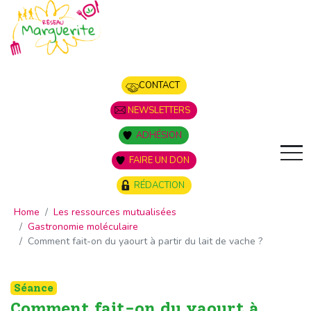
Panneau de gestion des cookies
CONTACT
NEWSLETTERS
ADHÉSION
FAIRE UN DON
RÉDACTION
Home
Les ressources mutualisées
Gastronomie moléculaire
Comment fait-on du yaourt à partir du lait de vache ?
Séance
Comment fait-on du yaourt à