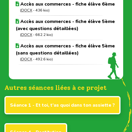
Accès aux commerces - fiche élève 6ème
(
DOCX
-
436 kio
)
Accès aux commerces - fiche élève 5ème
(avec questions détaillées)
(
DOCX
-
662.2 kio
)
Accès aux commerces - fiche élève 5ème
(sans questions détaillées)
(
DOCX
-
492.6 kio
)
Autres séances liées à ce projet
Séance 1 - Et toi, t’as quoi dans ton assiette ?