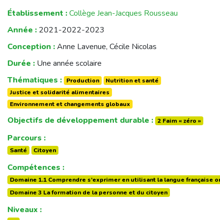
Établissement :
Collège Jean-Jacques Rousseau
Année :
2021-2022-2023
Conception :
Anne Lavenue, Cécile Nicolas
Durée :
Une année scolaire
Thématiques :
Production
Nutrition et santé
Justice et solidarité alimentaires
Environnement et changements globaux
Objectifs de développement durable :
2 Faim « zéro »
Parcours :
Santé
Citoyen
Compétences :
Domaine 1.1 Comprendre s’exprimer en utilisant la langue française or
Domaine 3 La formation de la personne et du citoyen
Niveaux :